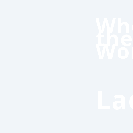
Wh
th
Wo
La