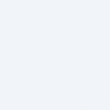
Ladies First 
kvinder, der v
arbejdslivet o
taget. Her mø