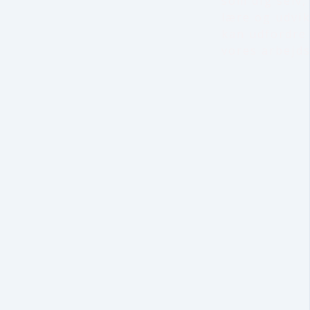
som dig selv,
lære og udvik
kan udfordre 
vores arbejds