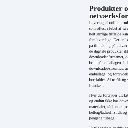
Produkter 
netværksfor
Levering af online-prod
som oftest i løbet af få
helt særlige tilfælde kan
fem hverdage. Der er 14
på tilmelding på netvær
de digitale produkter ik
downloaded/streamet, d
brud på emballagen. I d
downloades/streames, an
emballage, og fortrydels
bortfalder. Al trafik og
i backend.
Hvis du fortryder dit k
og endnu ikke har down
materialet, så kontakt o
hello@ladiesfirst.dk og 
pengene tilbage.
Vi tilbagebetaler ikke pe