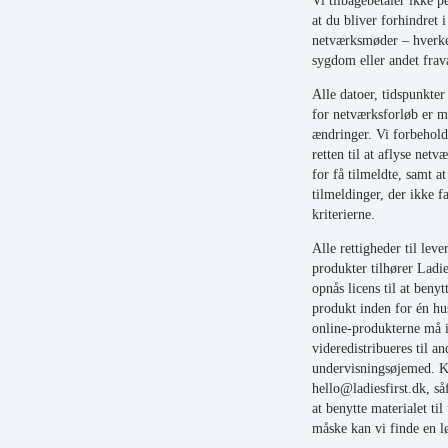
at du bliver forhindret i
netværksmøder – hverken
sygdom eller andet frav
Alle datoer, tidspunkter
for netværksforløb er m
ændringer. Vi forbehold
retten til at aflyse netv
for få tilmeldte, samt at
tilmeldinger, der ikke f
kriterierne.
Alle rettigheder til leve
produkter tilhører Ladi
opnås licens til at benyt
produkt inden for én hu
online-produkterne må i
videredistribueres til an
undervisningsøjemed. K
hello@ladiesfirst.dk, s
at benytte materialet ti
måske kan vi finde en l