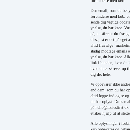
forbindelse med køb.
Den email, som du benyt
forbindelse med køb, bru
sende dig vigtige opdat
ydelse, du har købt. 
på, at såfremt du frasig
disse, så er det på eget
altid fravælge ‘marketi
stadig modtage emails 
ydelse, du har købt. All
link i bunden, hvor du k
hvad du er skrevet op t
dig det hele.
Vi opbevarer ikke andre
end dem, som du har op
altid logge ind og se og 
du har oplyst. Du kan al
på hello@ladiesfirst.dk
ønsker hjælp til at slette
Alle oplysninger i forb
køb opbevares og behan