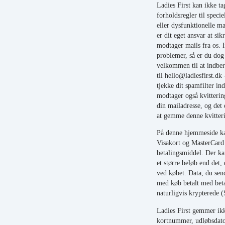
Ladies First kan ikke ta
forholdsregler til specie
eller dysfunktionelle mai
er dit eget ansvar at sikr
modtager mails fra os. 
problemer, så er du do
velkommen til at indber
til hello@ladiesfirst.dk
tjekke dit spamfilter in
modtager også kvitterin
din mailadresse, og det 
at gemme denne kvitter
På denne hjemmeside ka
Visakort og MasterCard
betalingsmiddel. Der ka
et større beløb end det,
ved købet. Data, du send
med køb betalt med beta
naturligvis krypterede 
Ladies First gemmer ik
kortnummer, udløbsdato